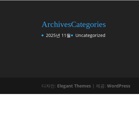
Archives
Categories
2025년 11월
Uncategorized
디자인:
Elegant Themes
| 제공:
WordPress